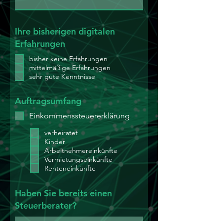
Ihre bisherigen digitalen
Erfahrungen
bisher keine Erfahrungen
mittelmäßige Erfahrungen
sehr gute Kenntnisse
Auftragsumfang
Einkommenssteuererklärung
verheiratet
Kinder
Arbeitnehmereinkünfte
Vermietungseinkünfte
Renteneinkünfte
Haben Sie bereits einen
Steuerberater?