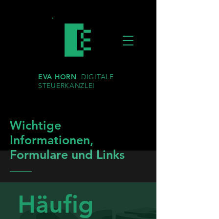
EVA HORN
DIGITALE
STEUERKANZLEI
Wichtige
Informationen,
Formulare und Links
Häufig